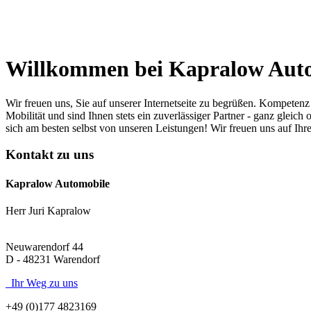
Willkommen bei Kapralow Aut
Mitsubishi Space Star
5.590 EUR
Wir freuen uns, Sie auf unserer Internetseite zu begrüßen. Kompeten
Mobilität und sind Ihnen stets ein zuverlässiger Partner - ganz gle
Suzuki SX4
4.800 EUR
sich am besten selbst von unseren Leistungen! Wir freuen uns auf Ihr
Kontakt zu uns
Cadillac Brougham 6.8L V8*TÜV
35.000 EUR
Kapralow Automobile
Herr Juri Kapralow
Mercedes-Benz E 200
7.500 EUR
Neuwarendorf 44
D - 48231 Warendorf
Mercedes-Benz 220
12.500 EUR
Ihr Weg zu uns
+49 (0)177 4823169
VW Golf
4.800 EUR