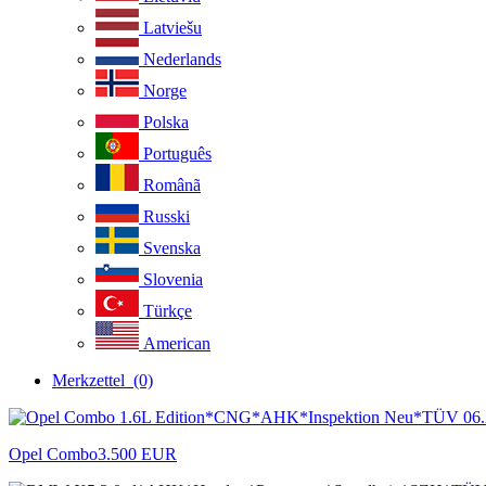
Latviešu
Nederlands
Norge
Polska
Português
Românã
Russki
Svenska
Slovenia
Türkçe
American
Merkzettel
(0)
Opel Combo
3.500 EUR