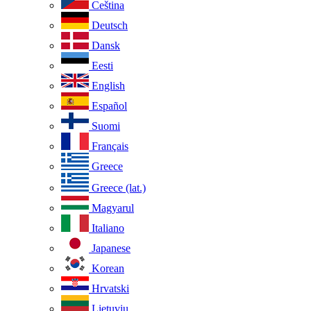
Ceština
Deutsch
Dansk
Eesti
English
Español
Suomi
Français
Greece
Greece (lat.)
Magyarul
Italiano
Japanese
Korean
Hrvatski
Lietuviu