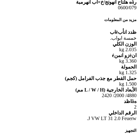
رâه هلتاح انهوتج/خ×اب انهرمبة
0600/079
مزيد من المعلومات
ظدد انأبèاب
خمسة ابواب.
الوزن الكلي
2.035 kg
انèزو انمنé
3.360 kg
الحمولة
1.325 kg
حمل القطر مع جذب الفرامل (كجم)
1.500 kg
الأبعاد الخارجية (L / W / H مم)
4880/ 2000/ 2420
هâاظد
2
الرقم الداخلي
J VW LT 31 2.0 Feuerw.
التجهيز