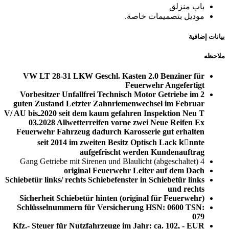
باب منزلق
موديل بتصميمات خاصة.
بيانات إضافية
ملاحظه
VW LT 28-31 LKW Geschl. Kasten 2.0 Benziner für
Feuerwehr Angefertigt
2 Vorbesitzer Unfallfrei Technisch Motor Getriebe im
guten Zustand Letzter Zahnriemenwechsel im Februar
2020 seit dem kaum gefahren Inspektion Neu TـV/ AU bis
03.2028 Allwetterreifen vorne zwei Neue Reifen Ex
Feuerwehr Fahrzeug dadurch Karosserie gut erhalten
seit 2014 im zweiten Besitz Optisch Lack kِnnte
aufgefrischt werden Kundenauftrag
4 Gang Getriebe mit Sirenen und Blaulicht (abgeschaltet)
original Feuerwehr Leiter auf dem Dach
Schiebetür links/ rechts Schiebefenster in Schiebetür links
und rechts
Sicherheit Schiebetür hinten (original für Feuerwehr)
Schlüsselnummern für Versicherung HSN: 0600 TSN:
079
Kfz.- Steuer für Nutzfahrzeuge im Jahr: ca. 102, - EUR