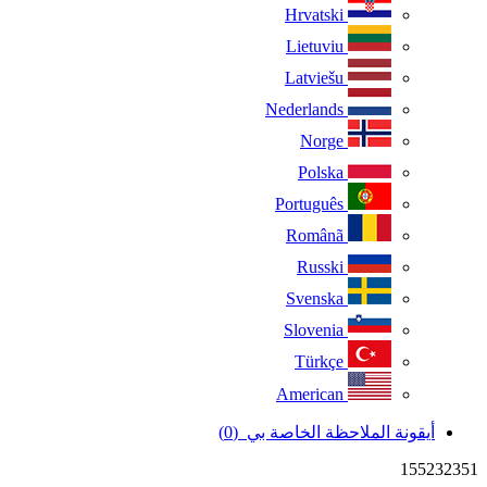
Hrvatski
Lietuviu
Latviešu
Nederlands
Norge
Polska
Português
Românã
Russki
Svenska
Slovenia
Türkçe
American
أيقونة الملاحظة الخاصة بي
(0)
155232351