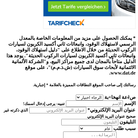
* يمكنك الحصول على مزيد من المعلومات الخاصة بالمعدل
الرسمي لاستهلاك الوقود، وانبعاثات ثاني أكسيد الكربون لسيارات
الركوب الحديثة من خلال الاطلاع على "دليل استهلاك الوقود،
وانبعاثات ثاني أكسيد الكربون لسيارات الركوب الحديثة". يوجد هذا
الدليل متاحاً بالمجان لدى جميع مراكز البيع، و"الشركة الألمانية
الائتمانية لأبحاث سوق السيارات (ش.ذ.م.م)"، على موقع
www.dat.de.
رسالتك إلى صاحب الموقع
النطاقات المميزة بالعلامة * إجبارية.
صêعة انهخا×بة
الإسم
تنبيه: يرجى إدخال اسمك!
عنوان البريد الإلكتروني*
الذي ذكرته غير
صحيح عنوان البريد الإلكتروني
التليفون
سبب طلب