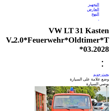
التجهيز
العارض
النهج
VW LT 31 Kasten
2.0*Feuerwehr*Oldtimer*TـV
03.2028*
بحث جديد
وضع علامة على السيارة
يوصي السيارة