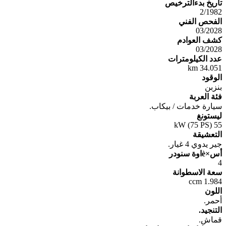
تاريخ بدءالترخيص
2/1982
الفحص الفني
03/2028
كشف العوادم
03/2028
عدد الكيلومترات
34.051 km
الوقود
بنزبن
فئة العربة
سيارة خدمات / بيكاب.
ليستونغ
55 kW (75 PS)
التعشيقة
جير يدوي 4 غيار.
أس×èاوة سنودر
4
سعة الاسطوانة
1.984 ccm
اللون
أحمر.
التنجيد.
قماش.