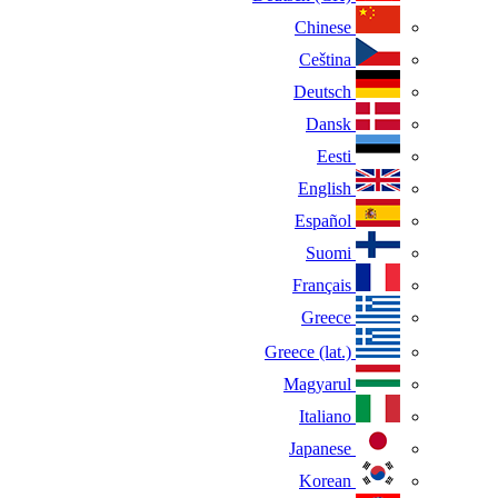
Chinese
Ceština
Deutsch
Dansk
Eesti
English
Español
Suomi
Français
Greece
Greece (lat.)
Magyarul
Italiano
Japanese
Korean