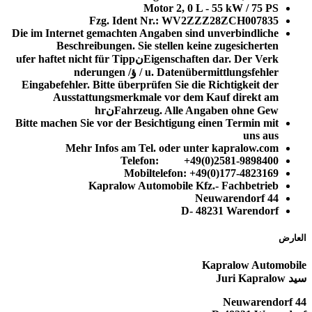
Motor 2, 0 L - 55 kW / 75 PS
Fzg. Ident Nr.: WV2ZZZ28ZCH007835
Die im Internet gemachten Angaben sind unverbindliche
Beschreibungen. Sie stellen keine zugesicherten
Eigenschaften dar. Der Verkنufer haftet nicht für Tipp
u. Datenübermittlungsfehler / ؤnderungen /
Eingabefehler. Bitte überprüfen Sie die Richtigkeit der
Ausstattungsmerkmale vor dem Kauf direkt am
Fahrzeug. Alle Angaben ohne Gewنhr
Bitte machen Sie vor der Besichtigung einen Termin mit
uns aus
Mehr Infos am Tel. oder unter kapralow.com
Telefon: +49(0)2581-9898400
Mobiltelefon: +49(0)177-4823169
Kapralow Automobile Kfz.- Fachbetrieb
Neuwarendorf 44
D- 48231 Warendorf
العارض
Kapralow Automobile
سيد Juri Kapralow
Neuwarendorf 44