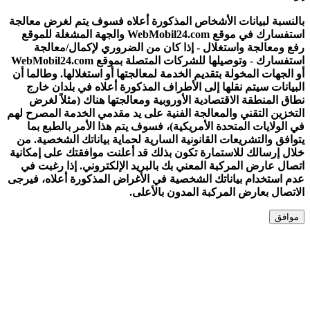
بالنسبة لبيانات الأشخاص المذكورة أعلاه فسوف يتم لغرض معالجة
استفسارك في موقع WebMobil24.com والجهة المشغلة للموقع
رفع ومعالجة واستغلال - إذا كان من الضروري لإكمال/معالجة
استفسارك - وتوصيلها للشركات المتصلة بموقع WebMobil24.com
أو الجهات المخولة بتقديم الخدمة لمعالجتها أو استغلالها. وطالما أن
البيانات سيتم نقلها إلى الأطراف المذكورة أعلاه في بلدان خارج
نطاق المنطقة الاقتصادية الأوروبية ومعالجتها هناك (مثلاً لغرض
التخزين التقني والمعالجة الفنية على يد مقدمي الخدمة المصرح لهم
في الولايات المتحدة الأمريكية)، فسوف يتم هذا الأمر بالطبع بما
يتوافق والتشريعات القانونية السارية لحماية بياناتك الشخصية. من
خلال إرسالك للاستمارة تكون بذلك قد أعلنت موافقتك على إمكانية
اتصال عارض المركبة المعني بك بالبريد الإلكتروني. إذا رغبت في
عدم استخدام بياناتك الشخصية في الأغراض المذكورة أعلاه، فيرجى
الاتصال بعارض المركبة المدون بالأعلى.
موافق