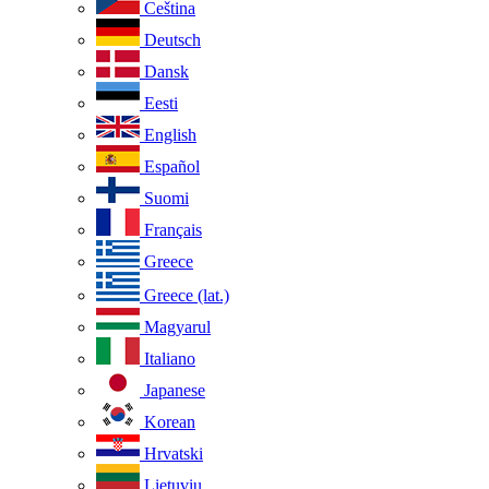
Ceština
Deutsch
Dansk
Eesti
English
Español
Suomi
Français
Greece
Greece (lat.)
Magyarul
Italiano
Japanese
Korean
Hrvatski
Lietuviu