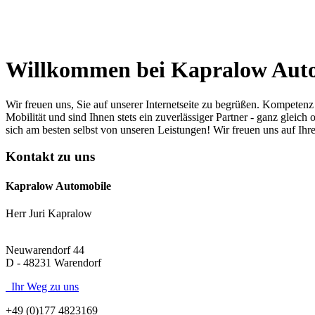
Willkommen bei Kapralow Aut
Cadillac Brougham 6.8L V8*TÜV
35.000 EUR
Wir freuen uns, Sie auf unserer Internetseite zu begrüßen. Kompeten
Mobilität und sind Ihnen stets ein zuverlässiger Partner - ganz gle
Opel Combo
3.500 EUR
sich am besten selbst von unseren Leistungen! Wir freuen uns auf Ihr
Kontakt zu uns
Suzuki SX4
4.800 EUR
Kapralow Automobile
Herr Juri Kapralow
VW LT
6.500 EUR
Neuwarendorf 44
D - 48231 Warendorf
VW Golf Cabriolet
1.799 EUR
Ihr Weg zu uns
+49 (0)177 4823169
BMW X5
12.500 EUR