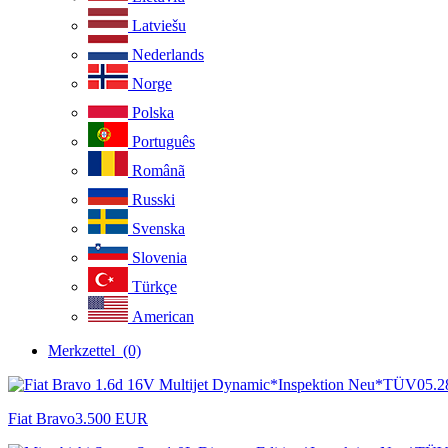
Latviešu
Nederlands
Norge
Polska
Português
Românã
Russki
Svenska
Slovenia
Türkçe
American
Merkzettel
(0)
Fiat Bravo
3.500 EUR