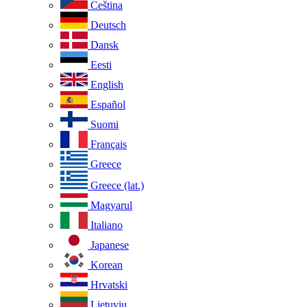
Ceština
Deutsch
Dansk
Eesti
English
Español
Suomi
Français
Greece
Greece (lat.)
Magyarul
Italiano
Japanese
Korean
Hrvatski
Lietuviu