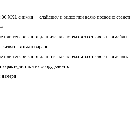
 36 XXL снимки, + слайдшоу и видео при всяко превозно средст
ъж.
е или генериран от данните на системата за отговор на имейли.
се качват автоматизирано
е или генериран от данните на системата за отговор на имейли.
и характеристики на оборудването.
и намери!