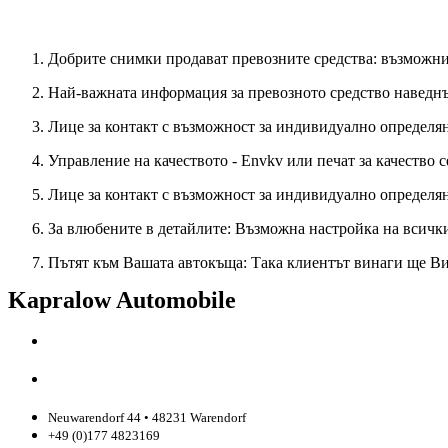
Ново търсене
Добрите снимки продават превозните средства: възможни
Най-важната информация за превозното средство наведн
Лице за контакт с възможност за индивидуално определян
Управление на качеството - Envkv или печат за качество 
Лице за контакт с възможност за индивидуално определян
За влюбените в детайлите: Възможна настройка на всичк
Пътят към Вашата автокъща: Така клиентът винаги ще В
Kapralow Automobile
Neuwarendorf 44 • 48231 Warendorf
+49 (0)177 4823169