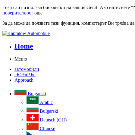
Този сайт използва бисквитки на вашия Ger¤t. Ако натиснете "N
поверителност
още
За да може да ползвате тази функция, компютърът Ви трябва да
Home
Меню
автомобили
єЮЭвРЪв
Approach
Bulgarski
Arabic
Bulgarski
Deutsch (CH)
Chinese