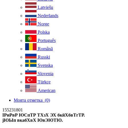
Latviešu
Nederlands
Norge
Polska
Português
Românã
Russki
Svenska
Slovenia
Türkçe
American
Моята отметка
(0)
155231801
ІРиРвР ЮСпТР ТХзХ ЭХ бкйХбвТгТР.
јЮЫп вкабХвХ ЮвЭЮТЮ.