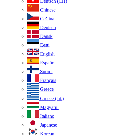
Deutsch (CH)
Chinese
Ceština
Deutsch
Dansk
Eesti
English
Español
Suomi
Français
Greece
Greece (lat.)
Magyarul
Italiano
Japanese
Korean