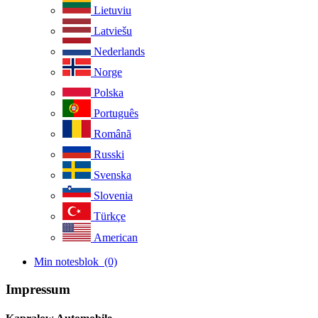
Lietuviu
Latviešu
Nederlands
Norge
Polska
Português
Românã
Russki
Svenska
Slovenia
Türkçe
American
Min notesblok
(0)
Impressum