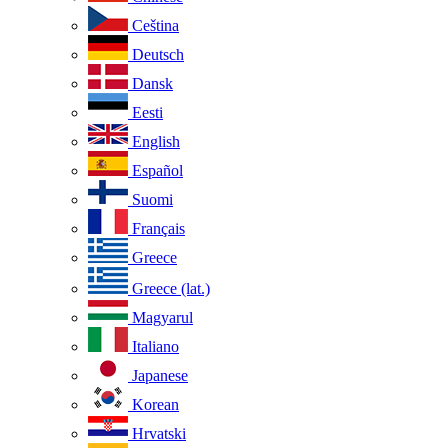
Ceština
Deutsch
Dansk
Eesti
English
Español
Suomi
Français
Greece
Greece (lat.)
Magyarul
Italiano
Japanese
Korean
Hrvatski