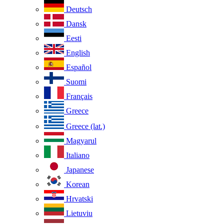
Deutsch
Dansk
Eesti
English
Español
Suomi
Français
Greece
Greece (lat.)
Magyarul
Italiano
Japanese
Korean
Hrvatski
Lietuviu