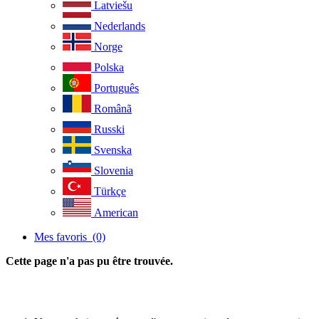
Latviešu
Nederlands
Norge
Polska
Português
Românã
Russki
Svenska
Slovenia
Türkçe
American
Mes favoris
(0)
Cette page n'a pas pu être trouvée.
Retour à la page d'accueil