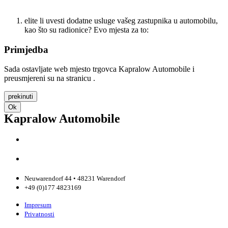
natrag na početnu stranicu
elite li uvesti dodatne usluge vašeg zastupnika u automobilu,
kao što su radionice? Evo mjesta za to:
Primjedba
Sada ostavljate web mjesto trgovca Kapralow Automobile i
preusmjereni su na stranicu .
prekinuti
Ok
Kapralow Automobile
Neuwarendorf 44 • 48231 Warendorf
+49 (0)177 4823169
Impresum
Privatnosti