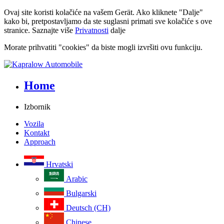
Ovaj site koristi kolačiće na vašem Gerät. Ako kliknete "Dalje"
kako bi, pretpostavljamo da ste suglasni primati sve kolačiće s ove
stranice. Saznajte više
Privatnosti
dalje
Morate prihvatiti "cookies" da biste mogli izvršiti ovu funkciju.
Home
Izbornik
Vozila
Kontakt
Approach
Hrvatski
Arabic
Bulgarski
Deutsch (CH)
Chinese