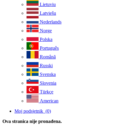
Lietuviu
Latviešu
Nederlands
Norge
Polska
Português
Românã
Russki
Svenska
Slovenia
Türkçe
American
Moj podsjetnik
(0)
Ova stranica nije pronađena.