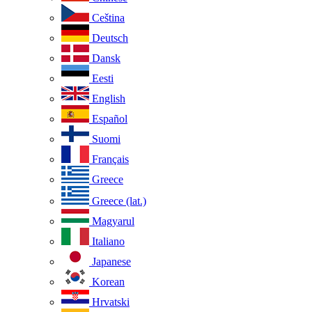
Ceština
Deutsch
Dansk
Eesti
English
Español
Suomi
Français
Greece
Greece (lat.)
Magyarul
Italiano
Japanese
Korean
Hrvatski