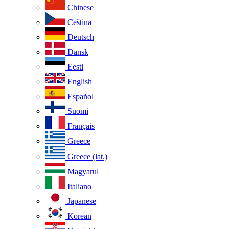
Chinese
Ceština
Deutsch
Dansk
Eesti
English
Español
Suomi
Français
Greece
Greece (lat.)
Magyarul
Italiano
Japanese
Korean