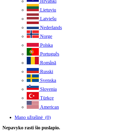
Hrvatski
Lietuviu
Latviešu
Nederlands
Norge
Polska
Português
Românã
Russki
Svenska
Slovenia
Türkçe
American
Mano užrašinė
(0)
Nepavyko rasti šio puslapio.