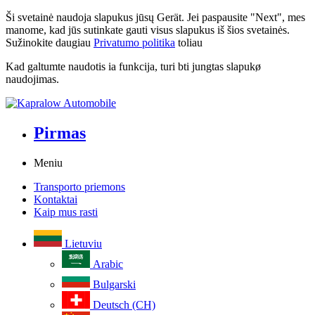
Ši svetainė naudoja slapukus jūsų Gerät. Jei paspausite "Next", mes
manome, kad jūs sutinkate gauti visus slapukus iš šios svetainės.
Sužinokite daugiau
Privatumo politika
toliau
Kad galtumte naudotis ia funkcija, turi bti jungtas slapukø
naudojimas.
Pirmas
Meniu
Transporto priemons
Kontaktai
Kaip mus rasti
Lietuviu
Arabic
Bulgarski
Deutsch (CH)