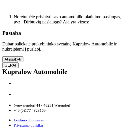
atgal į pradinį puslapį
Norėtumėte pristatyti savo automobilio platinimo paslaugas,
pvz., Dirbtuvių paslaugas? Äia yra vietos:
Pastaba
Dabar paliekate prekybininko svetainę Kapralow Automobile ir
nukreipiami į puslapį.
Atsisakyti
GERAI
Kapralow Automobile
Neuwarendorf 44 • 48231 Warendorf
+49 (0)177 4823169
Leidimo duomenys
Privatumo politika