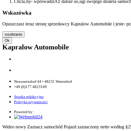
Chcia‚by› wprowadziÄ‡ dalsze us‚ugi swojego dealera samochod
Wskazówka
Opuszczasz teraz stronę sprzedawcy Kapralow Automobile i jeste› p
rozebranie
Ok
Kapralow Automobile
Neuwarendorf 44 • 48231 Warendorf
+49 (0)177 4823169
Stopka redakcyjna
Polityka prywatności
Powered by:
Wideo
nowy
Zaznacz samochód
Pojazd zaznaczony
netto
według §2