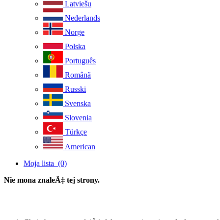
Latviešu
Nederlands
Norge
Polska
Português
Românã
Russki
Svenska
Slovenia
Türkçe
American
Moja lista
(0)
Nie mona znaleÄ‡ tej strony.
powrót na stronę główną