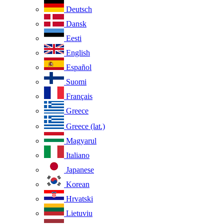
Deutsch
Dansk
Eesti
English
Español
Suomi
Français
Greece
Greece (lat.)
Magyarul
Italiano
Japanese
Korean
Hrvatski
Lietuviu