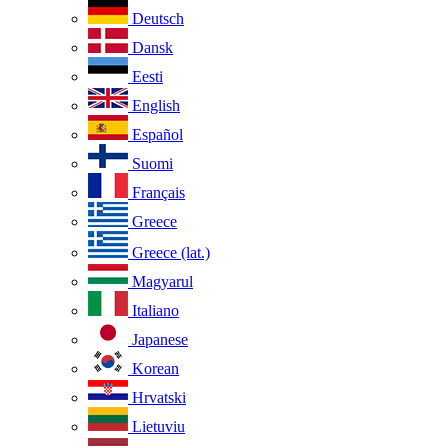
Deutsch
Dansk
Eesti
English
Español
Suomi
Français
Greece
Greece (lat.)
Magyarul
Italiano
Japanese
Korean
Hrvatski
Lietuviu