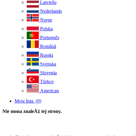
Latviešu
Nederlands
Norge
Polska
Português
Românã
Russki
Svenska
Slovenia
Türkçe
American
Moja lista
(0)
Nie mona znaleÄ‡ tej strony.
powrót na stronę główną