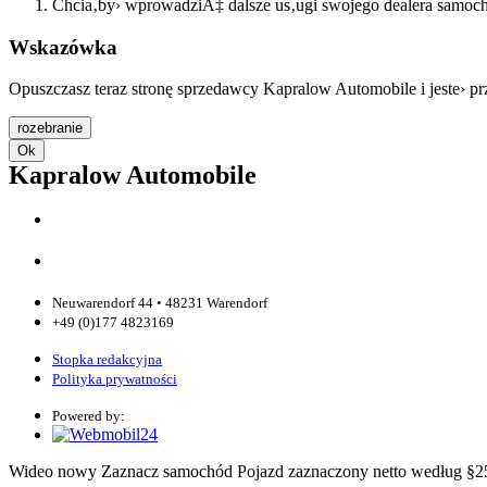
Chcia‚by› wprowadziÄ‡ dalsze us‚ugi swojego dealera samochod
Wskazówka
Opuszczasz teraz stronę sprzedawcy Kapralow Automobile i jeste› p
rozebranie
Ok
Kapralow Automobile
Neuwarendorf 44 • 48231 Warendorf
+49 (0)177 4823169
Stopka redakcyjna
Polityka prywatności
Powered by:
Wideo
nowy
Zaznacz samochód
Pojazd zaznaczony
netto
według §2