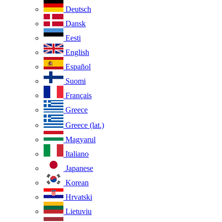
Deutsch
Dansk
Eesti
English
Español
Suomi
Français
Greece
Greece (lat.)
Magyarul
Italiano
Japanese
Korean
Hrvatski
Lietuviu