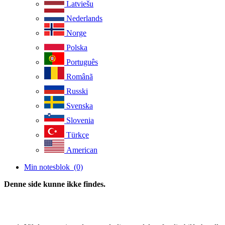
Latviešu
Nederlands
Norge
Polska
Português
Românã
Russki
Svenska
Slovenia
Türkçe
American
Min notesblok
(0)
Denne side kunne ikke findes.
tilbage til startside