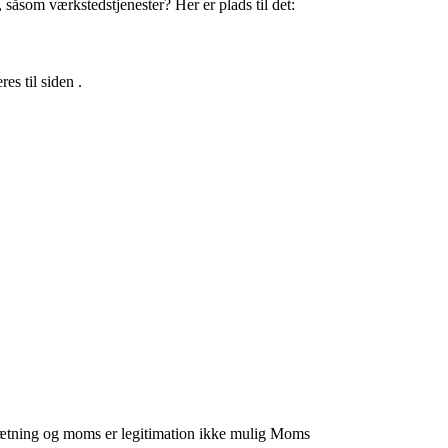
, såsom værkstedstjenester? Her er plads til det:
s til siden .
sætning og moms er legitimation ikke mulig
Moms