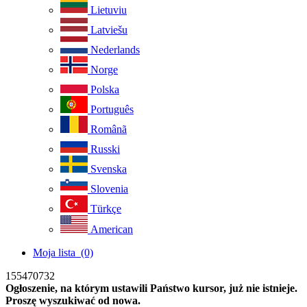
Lietuviu
Latviešu
Nederlands
Norge
Polska
Português
Românã
Russki
Svenska
Slovenia
Türkçe
American
Moja lista
(0)
155470732
Ogłoszenie, na którym ustawili Państwo kursor, już nie istnieje.
Proszę wyszukiwać od nowa.