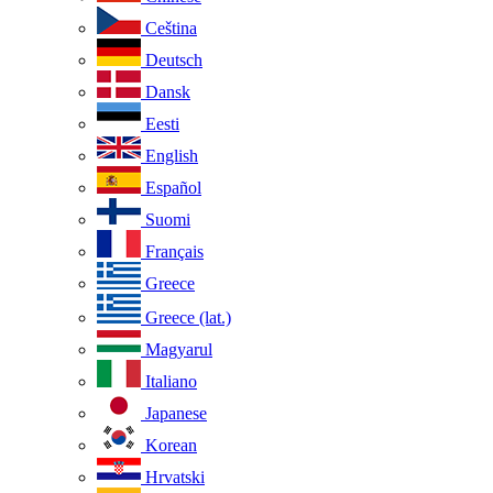
Ceština
Deutsch
Dansk
Eesti
English
Español
Suomi
Français
Greece
Greece (lat.)
Magyarul
Italiano
Japanese
Korean
Hrvatski