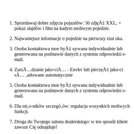
Szukac ponownie
Sprzedawaj dobre zdjęcia pojazdów: 36 zdjęÄ‡ XXL, +
pokaz slajdów i film na kadym moliwym pojedzie.
Najwaniejsze informacje o pojedzie na pierwszy rzut oka.
Osoba kontaktowa moe byÄ‡ uywana indywidualnie lub
generowana na podstawie danych z systemu odpowiedzi e-
mail.
ZarzÄ…dzanie jako›ciÄ… - Envkv lub pieczęÄ‡ jako›ci
sÄ… ‚adowane automatycznie
Osoba kontaktowa moe byÄ‡ uywana indywidualnie lub
generowana na podstawie danych z systemu odpowiedzi e-
mail.
Dla mi‚o›ników szczegó‚ów: regulacja wszystkich moliwych
funkcji.
Droga do Twojego salonu dealerskiego: w ten sposób klient
zawsze Cię odnajduje!