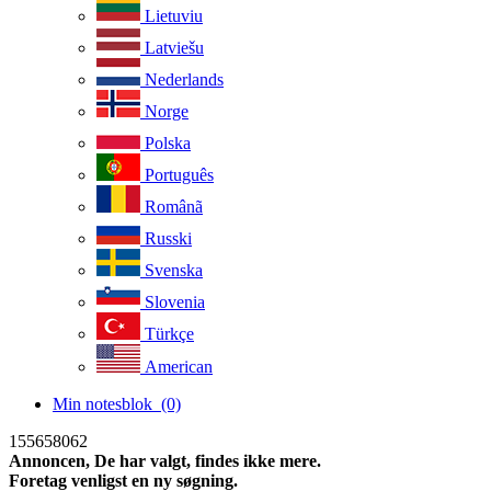
Lietuviu
Latviešu
Nederlands
Norge
Polska
Português
Românã
Russki
Svenska
Slovenia
Türkçe
American
Min notesblok
(0)
155658062
Annoncen, De har valgt, findes ikke mere.
Foretag venligst en ny søgning.