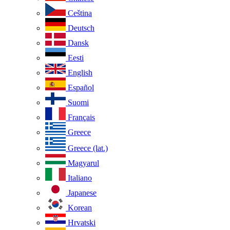
Ceština
Deutsch
Dansk
Eesti
English
Español
Suomi
Français
Greece
Greece (lat.)
Magyarul
Italiano
Japanese
Korean
Hrvatski